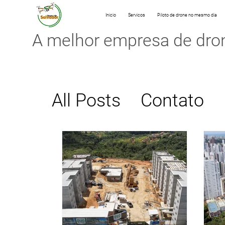
Inicio
Servicos
Piloto de drone no mesmo dia
A melhor empresa de d
ro
All Posts
Contato
Acompanhamento 
Inspeções de Telh
Portos e Embarca