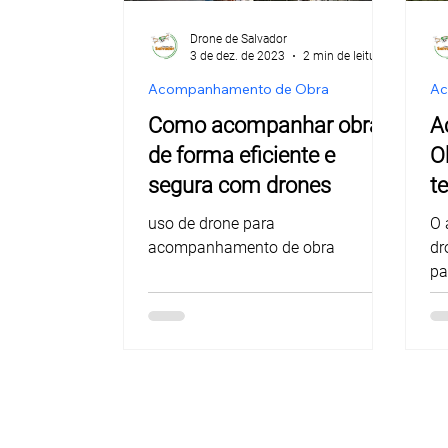
Drone de Salvador
3 de dez. de 2023
2 min de leitura
Voo de drone em S
Acompanhamento de Obra
Ac
Como acompanhar obras
A
Pilotagem segura e
de forma eficiente e
O
segura com drones
t
s
Drone Salvador
uso de drone para
O 
i
acompanhamento de obra
dr
pa
se
im