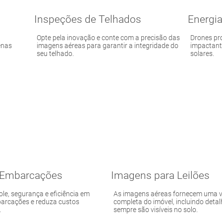
Inspeções de Telhados
Energia
Opte pela inovação e conte com a precisão das
Drones pr
enas
imagens aéreas para garantir a integridade do
impactante
seu telhado.
solares.
 Embarcações
Imagens para Leilões
ole, segurança e eficiência em
As imagens aéreas fornecem uma v
arcações e reduza custos
completa do imóvel, incluindo deta
.
sempre são visíveis no solo.