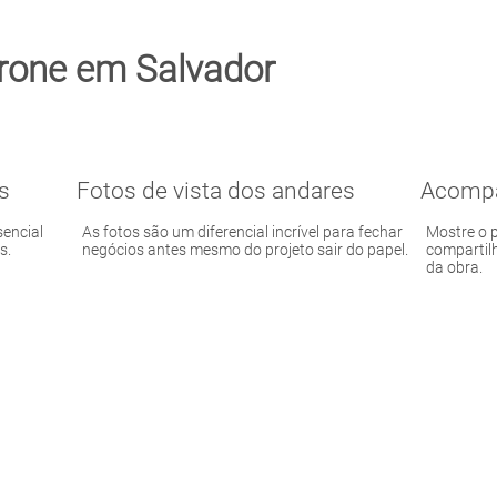
drone em Salvador
s
Fotos de vista dos andares
Acompa
sencial
As fotos são um diferencial incrível para fechar
Mostre o 
s.
negócios antes mesmo do projeto sair do papel.
compartil
da obra.