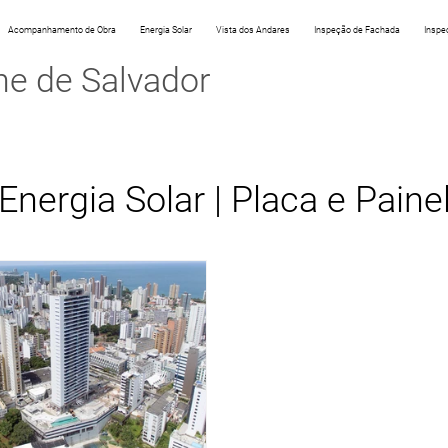
Acompanhamento de Obra
Energia Solar
Vista dos Andares
Inspeção de Fachada
Inspe
ne de Salvador
Energia Solar | Placa e Paine
de Obra
Vista do Andar
L
ados
Inspeção de Fachada
ções
Custo de foto e filma