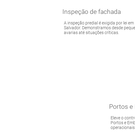
Inspeção de fachada
A inspeção predial é exigida por lei em
Salvador. Demonstramos desde pequ
avarias até situações críticas.
Portos e
Eleve o contr
Portos e Emb
operacionais