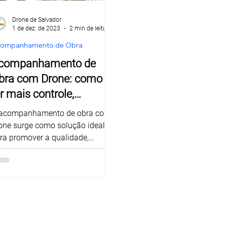
Drone de Salvador
1 de dez. de 2023
2 min de leitura
alvador
Escola de Drone d
ompanhamento de Obra
companhamento de
 legal
Curso Piloto de Dro
bra com Drone: como
er mais controle,
egurança e vender mais
acompanhamento de obra com
móveis
one surge como solução ideal
ra promover a qualidade,
gurança e, consequentemente,
pulsionar as vendas.