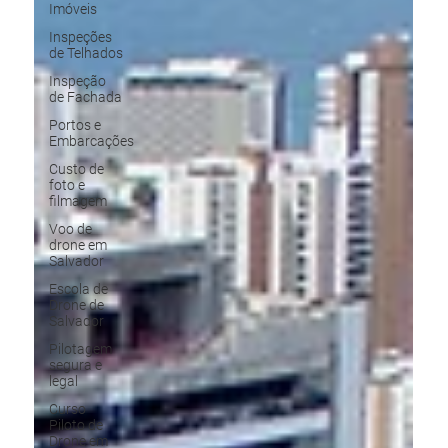
Imóveis
Inspeções
de Telhados
Inspeção
de Fachada
Portos e
Embarcações
Custo de
foto e
filmagem
Voo de
drone em
Salvador
Escola de
Drone de
Salvador
Pilotagem
segura e
legal
Curso
Piloto de
Drone em