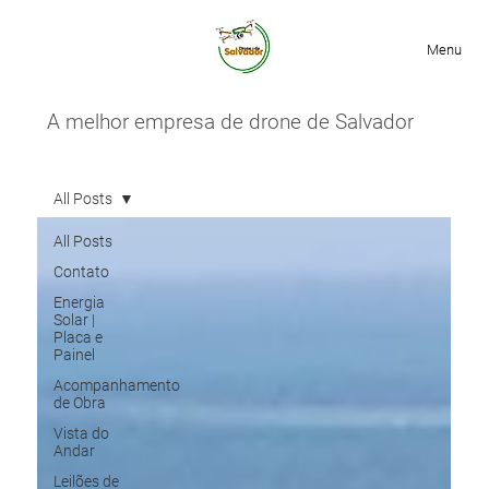
Menu
A melhor empresa de d
rone de Salvador
All Posts
All Posts
Contato
Energia
Solar |
Placa e
Painel
Acompanhamento
de Obra
Vista do
Andar
Leilões de