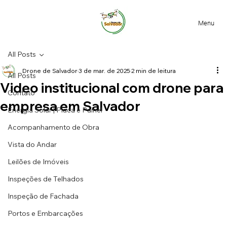
Menu
All Posts
Drone de Salvador
3 de mar. de 2025
2 min de leitura
All Posts
Video institucional com drone para
Contato
empresa em Salvador
Energia Solar | Placa e Painel
Acompanhamento de Obra
Vista do Andar
Leilões de Imóveis
Inspeções de Telhados
Inspeção de Fachada
Portos e Embarcações