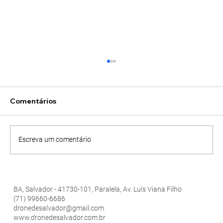
Comentários
Escreva um comentário
Consumidores confiam mais nas
empresas que investem em imagens
BA, Salvador - 41730-101, Paralela, Av. Luís Viana Filho
para o marketing empresarial
(71) 99660-6686
dronedesalvador@gmail.com
www.dronedesalvador.com
.br